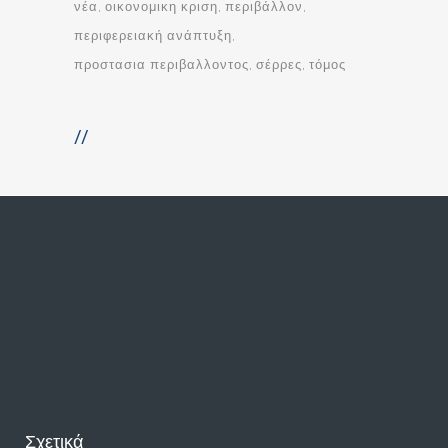
νέα
οικονομικη κριση
περιβάλλον
περιφερειακή ανάπτυξη
προστασια περιβαλλοντος
σέρρες
τόμος
//
Σχετικά