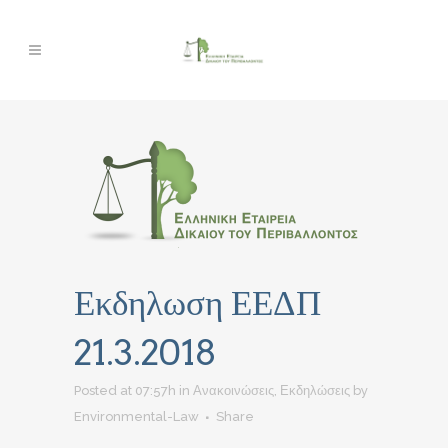
Εκδηλωση ΕΕΔΠ
21.3.2018
Posted at 07:57h
in
Ανακοινώσεις
,
Εκδηλώσεις
by
Environmental-Law
Share